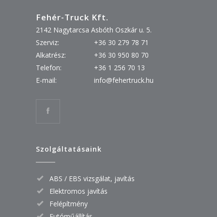
Fehér-Truck Kft.
2142 Nagytarcsa Asbóth Oszkár u. 5.
Szerviz:
+36 30 279 78 71
Alkatrész:
+36 30 950 80 70
Telefon:
+36 1 256 70 13
E-mail:
info@fehertruck.hu
Szolgáltatásaink
ABS / EBS vizsgálat, javítás
Elektromos javítás
Felépítmény
Futóműállítás