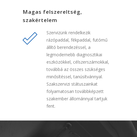
Magas felszereltség,
szakértelem
Szervizünk rendelkezik
rázópaddal, fékpaddal, futómű
állító berendezéssel, a
legmodernebb diagnosztikai
eszközökkel, célszerszámokkal,
továbbá az összes szükséges
minősítéssel, tanúsítvánnyal.
Szakszervizi státuszainkat
folyamatosan továbbképzett
szakember állománnyal tartjuk
fent.