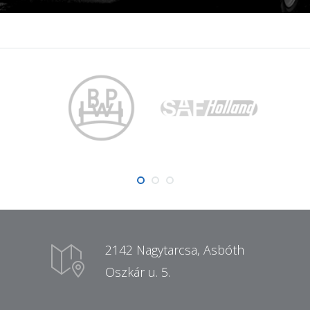
2142 Nagytarcsa, Asbóth
Oszkár u. 5.