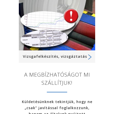
Vizsgafelkészítés, vizsgáztatás
A MEGBÍZHATÓSÁGOT MI
SZÁLLÍTJUK!
Küldetésünknek tekintjük, hogy ne
„csak” javítással foglalkozzunk,
hanem az általunk nyújtott