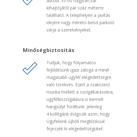
autóút 55-ös nagytarcsai
kihajtójától pár száz méterre
található. A telephelyen a javítás
idejére nagy méretű belső parkoló
várja a szerelvényeket.
Minőségbiztosítás
Tudjuk, hogy folyamatos
fejlődésünk igazi záloga a minél
magasabb ügyfél elégedettségre
való törekvés. Ezért a szakszerű
munka mellett a szolgáltatásokra,
ügyfélkiszolgálásra is kiemelt
hangsúlyt fordítunk. Jelenleg
4 kollégánk dolgozik azon, hogy
Ügyfeleink újbóli megbízással
fejezzék ki elégedettségüket.