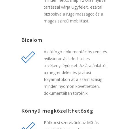
minden hétköznap 12 órás nyitva
tartással várja Ügyfeleit, ezáltal
biztosítva a rugalmasságot és a
magas szintű mobilitást.
Bizalom
Az átfogó dokumentációs rend és
nyilvántartás lefedi teljes
tevékenységünket. Az árajánlattól
a megrendelés és javítási
folyamatokon át a számlázásig
minden nyomon követhetően,
dokumentáltan történik.
Könnyű megközelíthetőség
Pótkocsi szervizünk az M0-ás