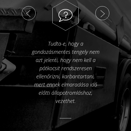
Tudta-e, hogy a
gondozásmentes tengely nem
„szé
azt jelenti, hogy nem kell a
pótkocsit rendszeresen
el
ellenőrizni, karbantartani,
es
mert ennek elmaradása idő
előtti állapotromláshoz,
megh
vezethet.